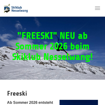
Togg
navi
Zum
Hauptinhalt
springen
"FREESKI" NEU ab
Sommer 2026 beim
Skiklub Nesselwang!
Freeski
Ab Sommer 2026 entsteht