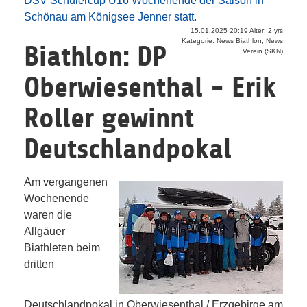
DSV Schülercup U16 Wochenende der Saison in
Schönau am Königsee Jenner statt.
15.01.2025 20:19 Alter: 2 yrs
Kategorie: News Biathlon, News
Biathlon: DP
Verein (SKN)
Oberwiesenthal - Erik
Roller gewinnt
Deutschlandpokal
Am vergangenen
Wochenende
waren die
Allgäuer
Biathleten beim
dritten
Deutschlandpokal in Oberwiesenthal / Erzgebirge am