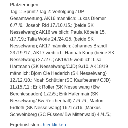
Platzierungen:
Tag 1: Sprint / Tag 2: Verfolgung / DP
Gesamtwertung. AK16 männlich: Lukas Diemer
6./7./6.; Joseph Rid 17./10./15.; (beide SK
Nesselwang); AK16 weiblich: Paula Köbele 15.
/17./19.; Talia Wörle 24./24./25. (beide SK
Nesselwang); AK17 männlich: Johannes Brandl
23./19./17.; AK17 weiblich: Hannah Koop (beide SK
Nesselwang) 27./27. ; AK18/19 weiblich: Lisa
Hartmann (SK Nesselwang/CJD) 9./10. AK18/19
männlich: Björn Ole Hederich (SK Nesselwang)
12./12./10.; Noah Schüttler (SC Kaufbeuren/ CJD)
11./15./11.; Erik Roller (SK Nesselwang / Bw
Berchtesgaden) 1./2./5.; Erik Hafenmair (SK
Nesselwang/ Bw Reichenhall) 7./6 ./6.; Marlon
Eidloth (SK Nesselwang) 16./17./16. ;Markus
Schweinberg (SC Füssen/ Bw Mittenwald) 4./4./5.;
Ergebnislisten -
hier klicken